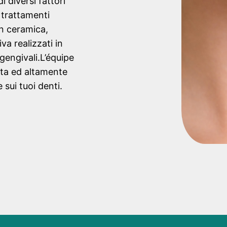
i diversi fattori
 trattamenti
in ceramica,
va realizzati in
gengivali.L’équipe
nta ed altamente
sui tuoi denti.