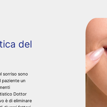
tica del
el sorriso sono
l paziente un
menti
tistico Dottor
vo è di eliminare